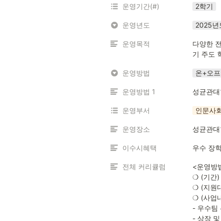
운영기간(#)
2학기
운영년도
2025년
운영목적
다양한 전
기 주도 
운영방법
온+오
운영방법 1
성균관대
운영부서
인문사회
운영장소
성균관대
이수시혜택
우수 장학
전체 커리큘럼
<운영방법
❍ (기간) 
❍ (지원
❍ (사업
- 우수팀 
- 상장 