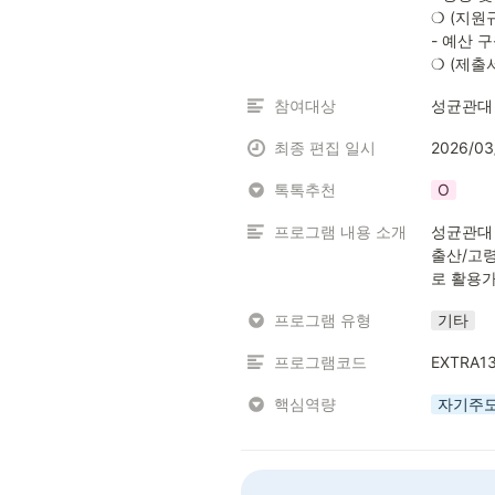
❍ (지원규
- 예산 
❍ (제출
참여대상
성균관대
최종 편집 일시
2026/03
톡톡추천
O
프로그램 내용 소개
성균관대 
출산/고
로 활용가
프로그램 유형
기타
프로그램코드
EXTRA1
핵심역량
자기주