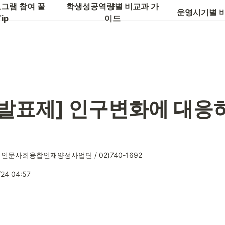
글로벌 역량
그램 참여 꿀
학생성공역량별 비교과 가
운영시기별 
ip
이드
 발표제] 인구변화에 대
인문사회융합인재양성사업단 / 02)740-1692
/24 04:57