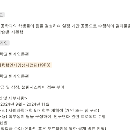
도
공학과의 학생들이 팀을 결성하여 일정 기간 공동으로 수행하여 결과물을 
학습을 지원함
프라인
학교 퇴계인문관
융합인재양성사업단(19P8)
학교 퇴계인문관
금 및 상장, 챌린지스퀘어 점수 부여
 및 세부사항>

2024년 9월 – 2024년 11월

대상) 사회과학대학 8개 학부 재학생 (개인 또는 팀 구성)

내용) 학부생이 팀을 구성하여, 인구변화 관련 프로젝트 수행

선발

및 장학금 수여 (온라인 혹은 오프라인을 통한 공개 발표 진행)
