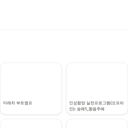
미래차 부트캠프
인성함양 실천프로그램(오프라
인): 숭례1_향음주례