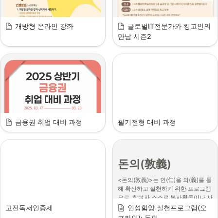
개방형 온라인 강좌
글로벌IT전문가와 킹고인의 
만남 시즌2
금융권 취업 대비 과정
필기전형 대비 과정
돈의(敦義)
<돈의(敦義)>는 인(仁)을 의(義)를 통
해 확신하고 실천하기 위한 프로그램
으로, 참여자 스스로 봉사활동이나 사
회참여활동을 기획하고 시행하며 참
고전독서인증제
인성함양 실천프로그램(오
여자들과 공유하는 프로그램입니다. 
프라인): 돈의