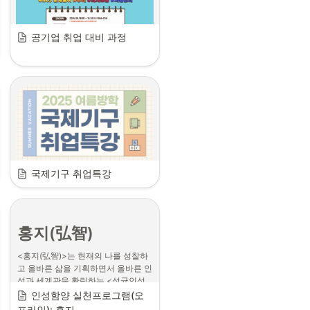
공기업 취업 대비 과정
국제기구 취업특강
홍지(弘智)
<홍지(弘智)>는 현재의 나를 성찰하
고 올바른 삶을 기획하면서 올바른 인
성과 세계관을 확립하는 <성균인성
교육센터>의 인성 함양 실천 프로그
인성함양 실천프로그램(오
램입니다. 퇴계의 ⟪자성록(自省綠)⟫
프라인): 홍지