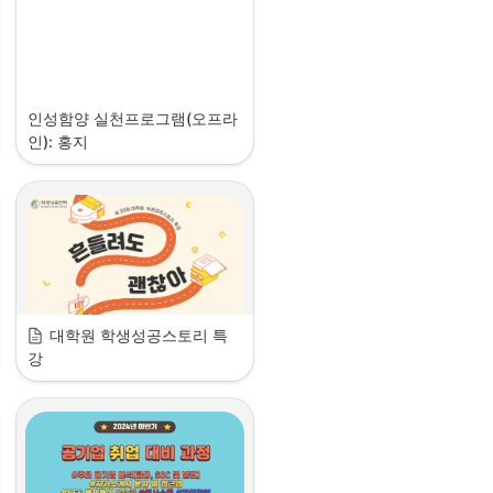
인성함양 실천프로그램(오프라
인): 홍지
대학원 학생성공스토리 특
강