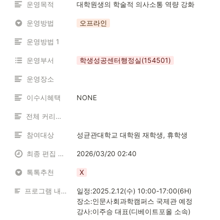
운영목적
대학원생의 학술적 의사소통 역량 강화
운영방법
오프라인
운영방법 1
운영부서
학생성공센터행정실(154501)
운영장소
이수시혜택
NONE
전체 커리큘럼
참여대상
성균관대학교 대학원 재학생, 휴학생
최종 편집 일시
2026/03/20 02:40
톡톡추천
X
프로그램 내용 소개
일정:2025.2.12(수) 10:00-17:00(6H)

장소:인문사회과학캠퍼스 국제관 예정

강사:이주승 대표(디베이트포올 소속)
