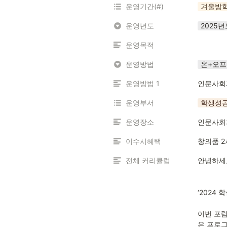
운영기간(#)
겨울방
운영년도
2025년
운영목적
운영방법
온+오
운영방법 1
인문사회과
운영부서
학생성공
운영장소
인문사회과
이수시혜택
창의품 2
전체 커리큘럼
안녕하세
‘2024
이번 포럼
은 프로그