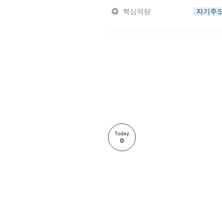
핵심역량
자기주
Today
0