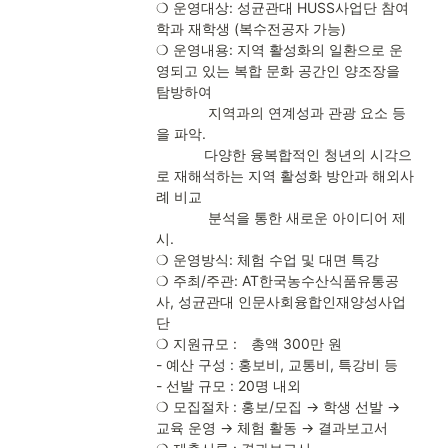
❍ 운영대상: 성균관대 HUSS사업단 참여
학과 재학생 (복수전공자 가능)

❍ 운영내용: 지역 활성화의 일환으로 운
영되고 있는 복합 문화 공간인 양조장을 
탐방하여 

             지역과의 연계성과 관광 요소 등
을 파악.

            다양한 융복합적인 청년의 시각으
로 재해석하는 지역 활성화 방안과 해외사
례 비교 

             분석을 통한 새로운 아이디어 제
시.

❍ 운영방식: 체험 수업 및 대면 특강

❍ 주최/주관: AT한국농수산식품유통공
사, 성균관대 인문사회융합인재양성사업
단

❍ 지원규모 :　총액 300만 원

- 예산 구성 : 홍보비, 교통비, 특강비 등

- 선발 규모 : 20명 내외

❍ 모집절차 : 홍보/모집 → 학생 선발 → 
교육 운영 → 체험 활동 → 결과보고서
