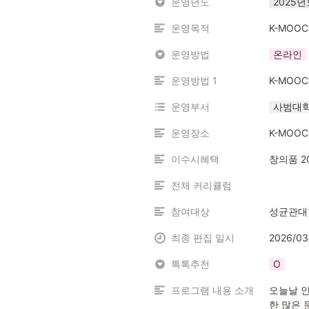
운영년도
2025년
운영목적
K-MOO
운영방법
온라인
운영방법 1
K-MOOC
운영부서
사범대학(
운영장소
K-MOOC
이수시혜택
창의품 2
전체 커리큘럼
참여대상
성균관대
최종 편집 일시
2026/03
톡톡추천
O
프로그램 내용 소개
오늘날 인
한 많은 