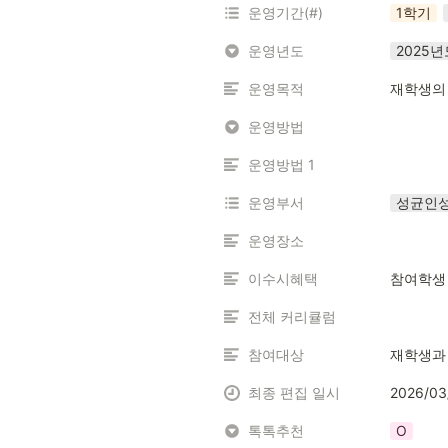
운영기간(#)
1학기
운영년도
2025년
운영목적
재학생의 
운영방법
운영방법 1
운영부서
성균인성
운영장소
이수시혜택
참여학생 
전체 커리큘럼
참여대상
재학생과
최종 편집 일시
2026/03
톡톡추천
O