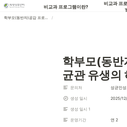
📖비교과 프로그램 전체 목록 보기
비교과 프로
비교과 프로그램이란?
T
학부모(동반자)공감 프로그램 : 가족과 함께하는 성균관 유생의 하루
/
학부모(동반자
균관 유생의
문의처
성균인성교육
생성 일시
2025/12
생성 일시 1
운영기간
연 2