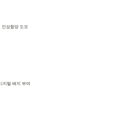
  인성함양 도모
 디지털 배지 부여