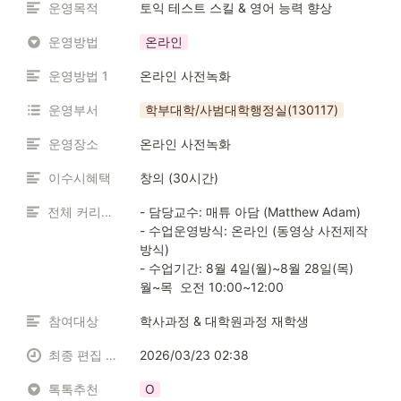
운영목적
토익 테스트 스킬 & 영어 능력 향상
운영방법
온라인
운영방법 1
온라인 사전녹화
운영부서
학부대학/사범대학행정실(130117)
운영장소
온라인 사전녹화
이수시혜택
창의 (30시간)
전체 커리큘럼
- 담당교수: 매튜 아담 (Matthew Adam)

- 수업운영방식: 온라인 (동영상 사전제작 
방식)

- 수업기간: 8월 4일(월)~8월 28일(목)  
월~목  오전 10:00~12:00
참여대상
학사과정 & 대학원과정 재학생
최종 편집 일시
2026/03/23 02:38
톡톡추천
O