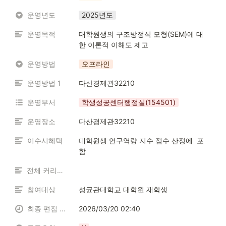
운영년도
2025년도
운영목적
대학원생의 구조방정식 모형(SEM)에 대
한 이론적 이해도 제고
운영방법
오프라인
운영방법 1
다산경제관32210
운영부서
학생성공센터행정실(154501)
운영장소
다산경제관32210
이수시혜택
대학원생 연구역량 지수 점수 산정에  포
함
전체 커리큘럼
참여대상
성균관대학교 대학원 재학생
최종 편집 일시
2026/03/20 02:40