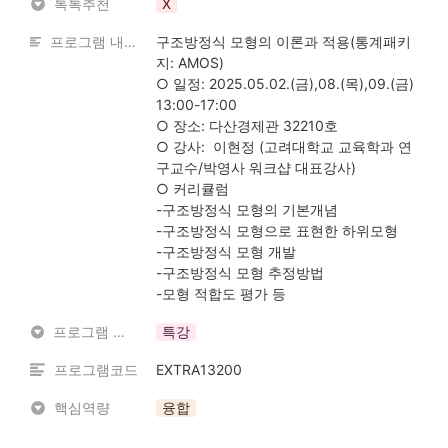
톡톡추천
X
프로그램 내용 소개
구조방정식 모형의 이론과 적용(통계패키
지: AMOS)

○ 일정: 2025.05.02.(금),08.(목),09.(금) 
13:00-17:00

○ 장소: 다산경제관 32210호

○ 강사:  이현정 (고려대학교 교육학과 연
구교수/박영사 워크샵 대표강사)

○ 커리큘럼

-구조방정식 모형의 기본개념

-구조방정식 모형으로 표현한 하위모형

-구조방정식 모형 개발

-구조방정식 모형 추정방법

-모형 적합도 평가 등
프로그램 유형
특강
프로그램코드
EXTRA13200
핵심역량
융합