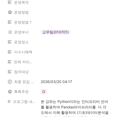
운영목적
운영방법
운영방법 1
운영부서
교무팀(010701)
운영장소
이수시혜택
전체 커리큘럼
참여대상
최종 편집 일시
2026/03/20 04:17
톡톡추천
O
프로그램 내용 소개
본 강좌는 Python이라는 인터프리터 언어
를 활용하여 Pandas라이브러리를  다 각
도에서 이해·활용하여 (기초)데이터분석을 