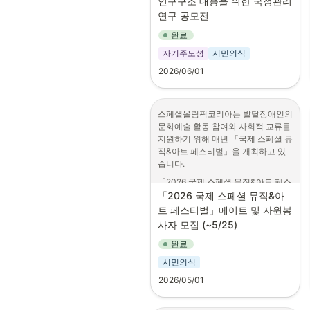
인구구조 대응을 위한 국정관리 
표현하는 분
에서 발표를 진행합니다. 학생분들의 
연구 공모전
많은 관심과 참여 부탁 드립니다.

•
이미지·글·영상 등 다양한 콘텐
츠로 자치분권의 가치를 시민에
완료
■ 공모개요

게 전달하려는 분
자기주도성
시민의식
  공모전 명: 2026 전국 대학(원)생 
○ 활동기간 : 2026. 7월 ~ 11월 ※ 발
인구구조 대응을 위한 국정관리 연구 
2026/06/01
대식 7. 16.(목) 오후 예정(필수 참석)
공모전

  주제: 인구구조 변화 시대의 행정
○ 활동내용
학·정책학 기반 정책연구(자유주제)

•
자치분권·특례시 활성화 관련 
스페셜올림픽코리아는 발달장애인의 
  응모자격: 전국 대학(원)생 – 개인 
콘텐츠 제작 및 온라인 홍보
문화예술 활동 참여와 사회적 교류를 
혹은 팀(최대 4인)

지원하기 위해 매년 「국제 스페셜 뮤
•
  접수기간: 2026년 06월 01일 (월) 
자치분권 관련 토론회 및 수원
직&아트 페스티벌」을 개최하고 있
09:00 ~ 2026년 06월 26일 (금) 
시 행사 참여, 후기 작성 등
습니다.
23:59

○ 활동혜택
  제출형식: 연구논문 형식 / 국문 / 
「2026 국제 스페셜 뮤직&아트 페스
A4 15~25쪽(참고문헌, 부록 제외 / 
티벌」은 발달장애 참가자들이 음악 
「2026 국제 스페셜 뮤직&아
hwp 형식

레슨, 공연 관람, 무대 경험, 문화체험 
트 페스티벌」메이트 및 자원봉
  시상규모: 최우수상 1편(50만원), 
프로그램 등에 참여하며 예술적 가능
사자 모집 (~5/25)
우수상 2편(각 30만원)

성을 넓혀가는 문화예술축제입니다. 
             한국국정관리학회장상과 상
완료
원활한 행사 운영과 참가자 지원을 위
금 수여

해 국내 메이트 및 자원봉사자를 모집
시민의식
  현장발표: 2026 한국국정관리학회 
하고 있으니, 관심있는 학부분들께서
하계학술대회(2026년 07월 09일 
2026/05/01
는 지원 바랍니다.
(목), 부산)
