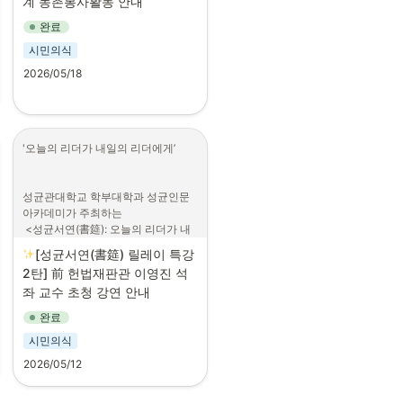
계 농촌봉사활동 안내
활용 우정문화 콘텐츠 제작 등 
1
.
개요

완료
미션 진행
가. 장소 및 기간

•
시민의식
(경진대회) 봉사단 활동 평가 및 
     1) 장소: 경북 상주시

우정문화 확산 아이디어 경진대
     2) 기간: 2026.06.23.(화) ~ 
2026/05/18
회
06.28.(일), 5박 6일

나. 내용: 개별마을 요청 봉사활
4
.
활동기간
동

•
(봉사기간) 2026. 8. ~ 2026. 
다. 주관: 성균관대학교 학생처 
10. / 3개월
'오늘의 리더가 내일의 리더에게’

및 사회봉사센터, 학생사회공헌
단 다소미, 농협 상주시지부

•
(주요일정) 발대식(7. 29.) 봉사 
라. 농촌봉사활동 오리엔테이션

기간(8~10월), 활동 경진대회
성균관대학교 학부대학과 성균인문
     1) 인사캠: 06.08.(월) 퇴계인
(11월), 장학수여식(12월 초)
아카데미가 주최하는

문관 계단강의실 31308, 18-20
5
.
활동 혜택
 <성균서연(書筵): 오늘의 리더가 내
시

일의 리더에게> 릴레이 특강 시리즈
     2) 자과캠: 06.09.(화) 학생회
•
팀당 활동지원비 월 최대 23만
[성균서연(書筵) 릴레이 특강 
의 두 번째 강연이 개최됩니다.

관 소강당, 18-20시
원 지급 (AI프로그램 사용료 포
2탄] 前 헌법재판관 이영진 석
이번 순서로는 대한민국 사법 현장의 
함)

좌 교수 초청 강연 안내
중심에서 헌법적 가치를 수호하며 합
* 상세 지급 조건 및 활동 수료 
리적이고

2
.
참가신청 (단체접수만 가능, 졸
기준은 최종 선발 인원 대상 알
완료
책임 있는 판단의 기준을 정립해 온 
업생/수료생 참여불가)

림 예정
시민의식
리더를 모시고 그 통찰을 나누는 자리
가. 지원기간: 2026. 05. 18.(월) 
•
활동 수료 및 경진대회 참여 결
를 마련했습니다.

~ 20.(수) 자정 (선착순 선발이 
2026/05/12
과에 따른 우정가치장학금 인당 
법적 정의와 시대적 사명을 고민하는 
아니며, 기간 내 접수된 지원서 
100만원 지급 (약 50명 내외)

성균관대 학우 여러분의 많은 관심과 
검토 후 선발 예정)

* 제세공과금 본인 부담으로, 