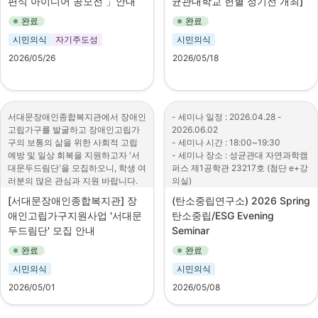
편식 아이디어 공모전 」안내
균관대학교 헌혈 정기전 개최]
6
.
문의:

헌혈 정기전'은 우리 모두가 '성균
T. 02-2038-6482 / E. 
info@imo-
(OECD)
■ 지원 방법

(사)대한민국교육봉사단 씨드스
인'이라는 하나의 정체성 아래 생명 
2. 공모주제: 국내산 수산물을 활용한 
contest.org
완료
완료
① 한국바로알림서비스 로그인 (회
ㅇ 설명회 사전 등록 :
쿨 사업팀 곽난주 간사 (070-
나눔이라는 공동의 목표를 지향하며 
간편식 제품 아이디어

자세한 사항은 홈페이지 참조: 
시민의식
자기주도성
시민의식
4351-5525 / 
양 캠퍼스가 선한 경쟁을 만들어 나갈 
www.imo-contest.org
•
등록기간 : 2026.6.1.(월) - 7.13.
www.factsaboutkorea.go.kr
sora@seedschool.kr
)
수 있도록 추진되었습니다.
3. 공모분야

2026/05/26
2026/05/18
(월) 자정(한국 표준시)
② 대한민국바로알림단 메뉴 내 21
공모분야 아래 중 택 1

상반기 정기전은 "5월 18일 월요일부
•
등록방법 : 외교부 국제기구인
기 바로알림단 모집 공고 클릭

1) 원팩/즉석조리형

터 6월 5일 금요일까지" 진행되며, 개
사센터 홈페이지 메인화면 국제
③ 지원서 및 2분 내외 자기소개 영
- 손질, 조리 부담을 줄인 전자레인지, 
인 헌혈(헌혈의 집) 또는 단체 헌혈(헌
기구 진출 설명회 팝업창을 통
상 제출

팬, 에어프라이어 조리형 간편식

혈버스)을 통해 "성균인이라면 누구
해 등록
(※ 지원서 보기 버튼 활성화 시 지원 
서대문장애인종합복지관에서 장애인
- 세미나 일정 : 2026.04.28 - 
2) 밀키트/반조리형

나" 참가하실 수 있습니다. 승리 캠퍼
완료)
고립가구를 발굴하고 장애인고립가
2026.06.02

- 재료, 소스, 조리 단계를 간소화한 
※ 사전 등록시 ‘국제기구 진출 
스에는 별도의 특전 상품이 지급될 예
구의 보통의 삶을 위한 사회적 고립 
- 세미나 시간 : 18:00~19:30

1~2인 가정용 간편식

가이드북’ 선착순 제공 예정(현
■ 유의사항

정입니다.
예방 및 일상 회복을 지원하고자 '서
- 세미나 장소 : 성균관대 자연과학캠
3) 비조리형

장 배포)
· 한국바로알림서비스 누리집을 통해 
대문두드림단'을 모집하오니, 학생 여
퍼스 제1공학관 23217호 (첨단 e+강
헌혈 정기전 참여 방법을 비롯한 개인 
- 조리 단계를 거치지 않고 바로 섭취
제출된 지원서만 유효하며, 그 외의 
※ 행사 장소 수용 인원 초과 시 
러분의 많은 관심과 지원 바랍니다.

의실)

헌혈 가능 헌혈의 집 목록과 헌혈 버
할 수 있는 간편식

방법으로 제출된 지원서는 인정하지 
사전등록이 조기 마감될 수 있
스 방문(단체 헌혈) 일정 등은 게시물
않음

[서대문장애인종합복지관] 장
(탄소중립연구소) 2026 Spring 
음
1. 사업명: 고립가구지원사업

2회. 05.12.(화)

을 참고해주시길 바랍니다.
4. 참가대상: 전 국민 누구나 (개인 또
· 임시저장 상태인 지원서는 마감 전
애인고립가구지원사업 '서대문
탄소중립/ESG Evening 
    강연자: 김민석 대표 (원더플라스
는 3인이내 팀)

ㅇ 국제기구 모의면접 신청 :
까지 수정할 수 있으며, 최종 제출된 
양 캠퍼스 간 선한 경쟁을 통해 생명 
두드림단' 모집 안내
Seminar
2. 모집내용: 서대문구 내 지역활동을 
틱)

지원서는 수정이 불가함

나눔이라는 사회적 가치를 실현할 수 
•
신청기간 : 2026.6.1.(월) - 6.29.
할 수 있는 서대문두드림단

    강연 주제: ESG의 이해와 순환경
5. 접수기간: 2026.5.26(화) ~ 
· 접수된 서류는 심사 목적으로만 활
완료
완료
있도록 성균인 여러분의 많은 관심과 
(월) 자정(한국 표준시)
제, 플라스틱 업사이클링

6.16(화)

용되며 일절 반환하지 않음

참여 부탁드립니다!
시민의식
시민의식
3. 모집대상: 외로움, 고립, 은둔문제
•
신청방법 : 외교부 국제기구인
· 지원서의 내용이 사실과 다를 경우 
감사합니다.
에 관심이 있는 누구나

3회. 05.19.(화)

사센터 홈페이지 메인화면 국제
6. 제출서류

2026/05/01
2026/05/08
선발에서 제외되며 기재 착오, 누락 
    강연자: 신종화 대표 (아브로소프
기구 진출 설명회 팝업창을 통
- 참가신청서, 아이디어 설명서, 개인
등으로 인한 불이익은 지원자의 귀책 
4. 모집기간: 2026. 5. ~ 모집 시까지

트 코리아)

해 제출서류를 하나의 PDF 파
정보 수집 및 이용 동의서, 참가 서약
사유로 함
