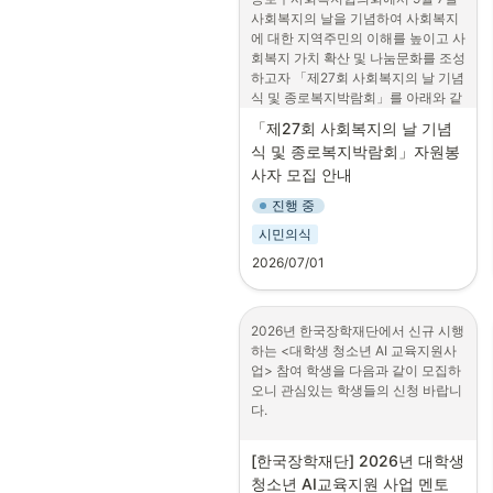
사회복지의 날을 기념하여 사회복지
에 대한 지역주민의 이해를 높이고 사
회복지 가치 확산 및 나눔문화를 조성
하고자 「제27회 사회복지의 날 기념
식 및 종로복지박람회」를 아래와 같
이 개최하오니, 학생 여러분의 많은 
「제27회 사회복지의 날 기념
관심과 지원 바랍니다.

식 및 종로복지박람회」자원봉
사자 모집 안내
1. 행사명: 제27회 사회복지의 날 기
념식 및 종로복지박람회 「종로 안에
진행 중
서 복지를 만나다」

시민의식
2. 행사일시: 2026. 9. 4.(금) 10:30 ~ 
2026/07/01
15:00

3. 행사장소: 마로니에공원

2026년 한국장학재단에서 신규 시행
하는 <대학생 청소년 AI 교육지원사
4. 행사내용: 복지유공자 표창 및 복
업> 참여 학생을 다음과 같이 모집하
지서비스 체험·홍보

오니 관심있는 학생들의 신청 바랍니
다.

5. 모집 안내

1) 모집대상: 자원봉사에 관심 있는 
1. 개요

대학생 및 일반인

[한국장학재단] 2026년 대학생 
 - 초.중.고등학생과 대학생 간 매칭을 
2) 모집인원: 종일 기준 최대 40명(오
청소년 AI교육지원 사업 멘토 
통해 생활형 AI 활용 역량강화 등의 