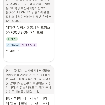
상 교육봉사 프로그램을 기획·운영하
는「대학생 우정사회봉사단 포커스
온(POCU'S ON) 7기」 참가자를 모
집하오니 학생 여러분의 많은 참여 부
탁드립니다.

대학생 우정사회봉사단 포커스
가. 대상: 2026년도 2학기 재학（예
온(POCU'S ON) 7기 모집
정） 대학생（2학기 휴학，졸업，졸
업유예자 지원불가）

완료
      * 대학구분: 고등교육법 제 2조에 
시민의식
자기주도성
해당하는 학교 중 대학, 산업대학, 교
육대학, 전문대학

2026/06/19
나. 모집기간: 2026. 6. 19.（금） - 7. 
12.（일）

(사)세종대왕기념사업회에서 한글날 
다. 선발인원: 17팀 (50여 명 내외, 1
100주년을 기념하여 전 국민의 올바
팀 당 3-5인 구성)

른 독서 문화를 정착시키고자 교육부 
및 문화체육관광부가 후원하는 [세종
라. 활동내용: 우정문하 (우표, 편지) 
의 나라, 책 읽는 대한민국] 전국 독서
콘텐츠를 활용한 청소년 대상 봉사프
감상문 대회를 개최합니다.

로그램 자체 기획 및 실행

일반/대학부 장원에게 세종대왕기념
[행사/세미나] 
「세종의 나라, 
사업회장상(상금 3000만 원)을 수여
마. 활동기간: 2026년 7월 〜 12월

책 읽는 대한민국」 전국 독서
하오니 학생 여러분의 많은 참여 부탁