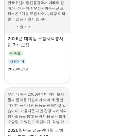
한국우편사업진흥원에서 아래와 같
3
.
사회인식 개선에 이바지할 수 
이 2026 대학생 우정사회봉사단 포
있는 콘텐츠를 제작함으로써
커스온 7기를 모집하오니, 학생 여러
4
.
전세계 글로벌 캠페인에 우리만
분의 많은 지원 바랍니다.
의 콘텐츠를 공유해 봅니다!
1
.
지원 자격
■ 2026학년도 1학기 수기치인에서 
•
2026년도 2학기 재학 (예정) 대
제공하는 특별한 기회
2026년 대학생 우정사회봉사
학생
•
단 7기 모집
제작된 콘텐츠는 10월 진행될 
•
고등교육법 제2조에 해당하는 
월드비전 주최, 전세계 100여개
완료
학교 중 대학, 산업대학, 교육대
의 국가가 참여하는 
학, 전문대학에 재학 중(예정)인 
<ENOUGH>캠페인에서 한국 
시민의식
대학생 (2026년 2학기 휴학, 졸
초/중/고 학생들을 위해 사용될 
2026/06/19
업, 졸업 유예생은 선발 제외)
수 있음.
2
.
모집인원: 최대 17팀, 50명 내외
•
활용 시, 월드비전 캠페인 참여 
(1팀 당 3~5인 구성)
확인증 발급 (10월 이후 예정)
3
.
활동 내용
■ 이런 학생에게 추천해요!
우리 대학은 2006년부터 지방 도시
•
(봉사활동) 우정문화 콘텐츠로 
들과 협약을 체결하여 여러 해 동안 
1
.
자소서에 개인이 아닌 우리 사
청소년 대상 우정문화 봉사활동 
다양한 농촌사랑 운동을 전개하고 있
회, 그리고 세계를 위한 나의 노
자체 기획 및 진행(8~10월, 3 개
습니다. 아름다운 자연 환경 속에서의 
력을 적고 싶다면?
월 / 월별 최소 수혜자 수: 20명)

봉사활동을 통해 몸과 마음을 새롭게 
2
.
글로벌 시대의 사회적 이슈를 
* 우정문화: 우표, 편지를 통한 
수양할 수 있는 기회입니다. 학생 여
전문가와 함께 탐구하고 싶다
문화·정서활동
러분들의 많은 관심과 참여 바랍니다.
2026학년도 성균관대학교 하
면?
•
(AI 활용 활동미션) AI 프로그램 