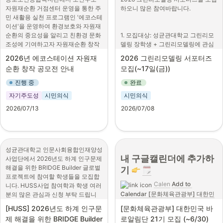
자원재순환 거점센터 운영을 통한 주
하오니 많은 참여바랍니다.

민 새활용 실천 프로그램인 '에코스테
이션'을 운영하여 환경보호와 자원재
순환의 중요성을 알리고 친환경 문화 
1. 모집대상: 성균관대학교 그린리모
조성에 기여하고자 자원재순환 창작 
델링 장학생 + 그린리모델링에 관심
공모전을 아래와 같이 개최하오니, 학
있는 대학생

2026년 에코스테이션 자원재
2026 그린리모델링 서포터즈 
생 여러분의 많은 관심 바랍니다.

순환 창작 공모전 안내
모집(~17일(금))
2. 모집일정: 2026년 7월 8일 (수) ~ 
1. 공모명: 2026년 에코스테이션 자
2026년 7월 17일 (금) 밤 11시 마감

진행 중
완료
원재순환 창작 공모전 'ECO RE:ART 
자기주도성
시민의식
시민의식
CONTEST'

3. 참여혜택:

- 그린리모델링 서포터즈 활동 증명
2026/07/13
2026/07/08
2. 접수기간: 2026. 7. 13.(월) ~ 9. 18.
서

(금)

- 3품 인성품 인정(참여시간)

- 2차 그린리모델링 장학생 선정 가
3. 참가대상: 자원재순환에 관심 있는 
점

성균관대학교 인문사회융합인재양성
개인·팀 누구나

내 구글캘린더에 추가하
사업단에서 2026년도 하계 인구문제 
4. 활동일정

해결을 위한 BRIDGE Builder 글로벌 
기 
4. 상금내역: 대상(100만원), 최우수
- 2026년 8월 24일 (월) ~ 2026년 8
프로젝트에 참여할 학생들을 모집합
상(70만원), 우수상(50만원), 에코푸
월 27일 (목)

Calen
Add to 
니다. HUSS사업 참여학과 학생 여러
리상(4명/각 20만원)

- 8월 24일 (월) 오리엔테이션

Calendar [문화체육관광부] 대한민
분의 많은 관심과 신청 부탁 드립니
국 바로알림단 21기 모집  | Calen
다.
5. 접수방법

5. 활동내용

[HUSS] 2026년도 하계 인구문
[문화체육관광부] 대한민국 바
1) 정크아트: 참가신청서 이메일
- 실습: 그린리모델링 대상건물 현장 
■ 프로그램 목적
제 해결을 위한 BRIDGE Builder 
로알림단 21기 모집 (~6/30)