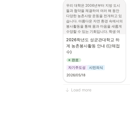
1. 공모주제

<행사개요>
우리 대학은 2006년부터 지방 도시
 ⦁행정학·정책학에 기반한 인구구조 
•
들과 협약을 체결하여 여러 해 동안 
행사명: 2026 국제 스페셜 뮤직
관련 자유주제

다양한 농촌사랑 운동을 전개하고 있
&아트 페스티벌
   (예시 주제)

습니다. 아름다운 자연 환경 속에서의 
•
행사기간: 2026년 7월 30일
    - 인구구조 변화와 정책 대응

봉사활동을 통해 몸과 마음을 새롭게 
(목) ~ 8월 1일(토), 2박 3일
    - 사회갈등·사회통합

수양할 수 있는 기회입니다. 학생 여
    - 지역활성화·지역재생

•
행사장소: 서울대학교
러분들의 많은 관심과 참여 바랍니다.

    - 다문화 사회와 이민 정책

2026학년도 성균관대학교 하
    - 그 외 행정학·정책학 기반 자유 주
계 농촌봉사활동 안내 (단체접
제

<모집 분야>
수)
1. 개요

가. 장소 및 기간

1
.
메이트-발달장애 참가자와 페
완료
2. 응모자격

  1) 장소: 경북 상주시

스티벌 전 일정(숙식, 레슨, 공연 
 ⦁응모대상: 국내 대학 및 대학원에 재
자기주도성
시민의식
  2) 기간: 2026.06.23.(화) ~ 06.28.
관람 등)을 함께하며 활동을 보
학 중인 학부생·대학원생(휴학생, 수
(일), 5박 6일

조
2026/05/18
료생 제외)

나. 내용: 개별마을 요청 봉사활동

 ⦁응모단위: 개인 또는 팀(최대 4인), 
2
.
운영자원봉사-실무진과 함께 
다. 주관: 성균관대학교 학생처 및 사
팀 응모 시 대표자 1인 지정

등록, 안내, 관리, 공연 진행 등 
회봉사센터, 학생사회공헌단 다소미, 
Load more
 ⦁응모편수: 응모자 1인당 주저자(또
행사 운영 전반을 지원
농협 상주시지부

는 대표자) 자격으로 1편

라. 농촌봉사활동 오리엔테이션

3
.
음악자원봉사-발달장애 참가자
 ※ 중복 게재 금지

   1) 인사캠: 06.08.(월) 퇴계인문관 
들의 뮤직클래스 및 음악 수업 
    본 공모전 응모작은 타 공모전·학술
계단강의실 31308, 18-20시

활동을 지원
지에 발표·게재되지 않은 작품이어야 
   2) 자과캠: 06.09.(화) 학생회관 소
함

강당, 18-20시

•
모집인원: 국내 메이트 70여 명, 
3. 응모방법
