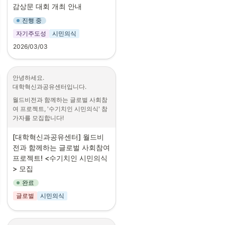
감상문 대회 개최 안내
드립니다.

바. 활동혜택: 월 활동비 지원, 활동 결
과에 따른 장학금 지원 등

진행 중
가. 공모기간: 2026. 3. 3.~9. 20.

자기주도성
시민의식
사. 접수방법: 한국우편사업진흥원 홈
나. 참여방법: www.세종의나라.kr 접
페이지（www.posa.or.kr） 공지사
2026/03/03
속 또는 포스터 우측 상단 QR 코드 스
항 내 모집요강 확인 후 네이버폼을 
캔 (홈페이지 내 가이드라인 참조)

통한 지원
안녕하세요.

다. 대상도서: 김진명 장편소설 「세
대학혁신과공유센터입니다.
종의 나라」(전 2권)

월드비전과 함께하는 글로벌 사회참
라. 참가자격: 전 세계 남녀노소 누구
여 프로젝트, '수기치인 시민의식' 참
나

가자를 모집합니다!
■ 주제
마. 수상자 발표: 2026. 10. 9. (제정 
[대학혁신과공유센터] 월드비
•
100주년 한글날)

지속가능한 세상을 위한 걸음, 
전과 함께하는 글로벌 사회참여 
기후위기와 식량위기
프로젝트! <수기치인 시민의식
바. 문의: 
■ 활동 내용
> 모집
sejongnara1009@naver.com

1
.
학과, 성별, 성격, 학년 등 서로 
완료
다른 학생들이 팀으로 만나
사. 시상내역: 아래 포스터 참고
글로벌
시민의식
2
.
글로벌 대표 NGO 월드비전과 
함께 '기후변화와 기아'에 대해 
알아보고