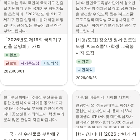
라. 접수방법: 온라인 접수
※ 2026년 하계 교육과정 신청 시 프
외교부는 우리 국민의 국제기구 진출
(사)대한민국교육봉사단에서 청소년
● 제출서류

가능한 자
(
www.학교데이터경진대
로그램 참여 가능

을 지원하기 위해 국제기구 담당자들
들이 자신의 정체성을 찾고 꿈과 재능
- 예선: 팀 소개서, 의제 제안서

회.com
)

※ 2026년도 하계 졸업예정자 및 휴
■ 주요 활동

을 초청하여 「2026년도 제19회 국
을 발견할 수 있도록 돕는 ‘씨드스쿨’ 
- 본선: PPT 발표자료
마. 기타문의: 학교안전공제중
학생 불가
[바로알림 활동]

제기구 진출 설명회」를 개최할 예정
프로그램의 대학생 교육봉사자를 모
● 일정

앙회(
 02-6410-5064)

· 해외 한국 관련 정보 신고

입니다. 관심 있는 분들의 많은 참석 
집하오니 학생 여러분의 많은 관심 부
■ 프로그램 추진일정
- 예선 접수: 2026.6.15.(월) ~ 
바. 협조사항: 소속 교육지원청 
· 한국에 대한 정보 유통 현황 분석

부탁드립니다.
탁드립니다.
2026.8.20.(목)

1
.
모집 : ~ 07.13.(월) 15시
및 각급 학교에 경진대회 안내 
[홍보 활동]

ㅇ 행사명 : 2026년도 제19회 국제기
1
.
활동명: 2026년도 하반기 씨드
- 본선 진출팀 발표: 2026.9.10.(목)

「2026년도 제19회 국제기구 
[채용/모집] 
청소년 정서·진로멘
및 홍보
· 내·외국인 대상 한국바로알림서비스 
2
.
면접 : 07.14.(화) ~ 07.17.(금) -
구 진출 설명회
스쿨 대학생 교육봉사자 모집
- 본선 대회(오프라인): 2026.10.29.
홍보

진출 설명회」 개최
토링 '씨드스쿨' 대학생 교육봉
> 시간 추후 공지
(목)
· 개인 및 팀(4~5인)별 온·오프라인 
사자 모집
ㅇ 일시 및 장소 :
2
.
서류 접수기간: 2026. 05. 26.
완료
3
.
선발 : 07.20.(월) ~ 07.22.(수)
활동 병행

(화) ~ 07. 05.(일) 23시 00분까
● 시상내역

•
2026.7.20.(월) 13:30-17:50 서
완료
※ 팀은 운영 담당자가 편성하여 공지 
글로벌
자기주도성
시민의식
4
.
사전교육 : 07.22.(목) ~ 08.07.
지
- 대상(1팀): 해양수산부장관상 및 상
울시청
예정
(금) -> 시간 추후 공지
시민의식
금 600만 원

2026/06/01
3
.
접수방법: 씨드스쿨 홈페이지 
•
2026.7.21.(화) 서울시청(모의면
- 최우수상(1팀): 한국해양수산연수
■ 활동 혜택

5
.
프로그램 운영 : 08.09.(일) ~ 
2026/05/26
참조(
www.seedschool.kr
 / 
접*)
원장상 및 상금 400만 원

· 활동 지침서, 기념품 등 활동 물품 및 
08.15.(토) 內 4박 5일
https://buly.kr/9BXr4Or
)
- 우수상(1팀): 한국해양교통안전공
활동비 지원

•
2026.7.22.(수) 13:30-17:50 제
6
.
프로그램 결과보고서 제출 : 
4
.
활동기간: 2026년 9월~12월(하
단이사장상 및 상금 300만 원

· 교육 프로그램, 간담회 등 활동 관련 
주웰컴센터
~08.23. (일)
한국수산회에서 국내산 수산물을 활
"사랑을 이웃에게, 지혜를 사회에"
반기)
- 장려상(7팀): 후원기관장상 및 팀별 
다양한 이벤트 참여 기회 부여

◦
사전신청 후 선발된 대상
용한 간편식 아이디어를 공모하고자 
상금 100만 원
· 활동 내용 1365 자원봉사포털 실적
안녕하세요, 성균관대학교 학생사회
5
.
활동내용:
에 한해 비공개 진행
국내산 수산물을 부탁해 간편식 아이
으로 인정

공헌단 다소미입니다. 올해 제58대 
● 별첨

•
청소년을 대상으로, 자신의 가
디어 공모전을 개최하오니, 학생 여러
· 활동 확인증 발급 (발급 기준 추후 
ㅇ 참석기구 : 유엔사무국(UN 
총학생회 S'PEAK 및 대한적십자사 
- 개최공고문

치관, 꿈, 진로, 재능 등을 발견
분의 많은 관심과 지원 바랍니다.

안내)

Secretariat), 유엔개발계획(UNDP), 
혈액관리본부와 함께 '2026 성균관
- 포스터 파일
하는 멘토링 활동
· 우수 활동자에 한하여 문화체육관광
유엔아동기금(UNICEF), 유엔교육과
대학교 헌혈 정기전'을 개최합니다.
1. 공모전명: 국내산 수산물을 부탁해 
● 문의처

•
부 장관 표창 및 바로알림단장 명의 
학문화기구(UNESCO), 국제원자력
청소년 1~2명의 멘토로 활동
「 국내산 수산물을 부탁해 간
[행사/세미나] 
[2026 상반기 성
올해 새롭게 진행하는 '성균관대학교 
간편식 아이디어 공모전

모의 IMO 총회 사무국

상장 수여
기구(IAEA), 경제협력개발기구