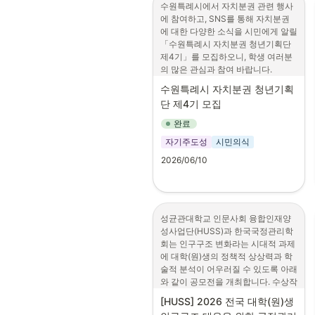
수원특례시에서 자치분권 관련 행사
본회 홈페이지 [공지사항] 확인
4. 기타사항

에 참여하고, SNS를 통해 자치분권
(www.hjy.kr)

 1) 활동계획서 작성 시 본인이 희망
에 대한 다양한 소식을 시민에게 알릴 
라. 신청기간 : 2026년 7월 1일(수) 
하는 매칭 학교(붙임 1 목록의 학교 
「수원특례시 자치분권 청년기획단 
10:00 ~ 7월 7일(화) 24:00시까지
및 시간대 등을 기본정보로 참고 / 해
제4기」를 모집하오니, 학생 여러분
당 내용은 학교와의 협의 과정에서 변
의 많은 관심과 참여 바랍니다.
경될 수 있음)를 작성하여 제출

○ 모집기간 : 2026. 6. 10.(수) ~ 6. 
 2) 제출 학생 중 심사를 거쳐 최종 멘
수원특례시 자치분권 청년기획
24.(수) [15일간]
토 대상 학생 선정

단 제4기 모집
 3) 멘토로 선정된 학생은 한국장학재
○ 모집인원 : 30명
완료
단에서 실시하는 사전교육을 이수해
○ 모집대상
야 함(장학금 지급 시간에 포함됨)
자기주도성
시민의식
•
수원시 거주 청년(만19~39세) 
2026/06/10
또는
•
수원·용인·화성 소재 대학교 대
학생(수원 소재 대학교 우선 선
발)
성균관대학교 인문사회 융합인재양
○ 우대조건
성사업단(HUSS)과 한국국정관리학
회는 인구구조 변화라는 시대적 과제
•
자치분권 분야에 관심이 있고 
에 대학(원)생의 정책적 상상력과 학
활동에 적극적으로 참여 가능한 
술적 분석이 어우러질 수 있도록 아래
분
와 같이 공모전을 개최합니다. 수상작
•
개인 SNS(블로그·인스타그램 
은 2026 한국국정관리학회 하계학술
[HUSS] 2026 전국 대학(원)생 
등)에 자신의 의견이나 경험을 
대회(2026년 07월 09일 (목), 부산)