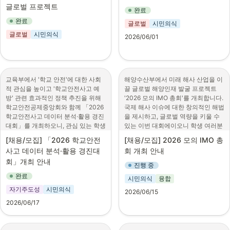
(eco-re-art@daum.net) 제출·실물
답사, 그린리모델링 현장 에너지성능 
•
해외에서 발견한 한국에 대한 잘못된 
글로벌 프로젝트
인구구조 변화로 인한 지방소멸 
작품 방문 제출 (서울특별시 종로구 
측정 실습

완료
정보를 바로잡고, 한국을 올바로 알리
위기에 대응하기 위한 지역 전
율곡로19길 17-8, 2층 / 평일 
- 학습: 그린리모델링 기초 이론 교육, 
완료
글로벌
시민의식
기 위해 앞장서는 '대한민국 바로알림
략 개발을 목적으로,

9:00~18:00)

건물에너지성능평가 프로그램 교육

단'을 모집합니다!
글로벌
시민의식
일본 구마모토시 및 나가사키시
2026/06/01
2) 영상: 참가신청서·영상 파일 이메
https://www.factsaboutkorea.go.kr
의 지역개발 및 외국인 유치 사
일(eco-re-art@daum.net) 제출

6. 신청방법

/sppApply21.do
례 등 글로벌 전략을 조사
- 신청서 작성

•
6. 문의: 02-6247-9931, 9930

https://tally.so/r/ja2PoQ

■ 모집 일정

현지 기관 및 지역사회와의 교
· 모집 기간 : 2026. 06. 01.(월) 9시 ~ 
류를 통해 국제적 시야를 확장
교육부에서 '학교 안전'에 대한 사회
해양수산부에서 미래 해사 산업을 이
보다 자세한 사항은 아래 포스터를 참
7. 문의사항

2026. 06. 30.(화) 17시

하고, 한국 지역 정책 개발에

적 관심을 높이고 '학교안전사고 예
끌 글로벌 해양인재 발굴 프로젝트 
고해주시기 바랍니다.
- greenskku@skku.edu, 031-299-
· 합격자 발표 : 2026. 07. 15.(수)

필요한 실천적 인사이트 도출
방' 관련 효과적인 정책 추진을 위해 
'2026 모의 IMO 총회'를 개최합니다.

4775
· 발대식 및 교육 : 7월 중

학교안전공제중앙회와 함께 「2026 
국제 해사 이슈에 대한 창의적인 해법
■ 프로그램 운영기간

· 활동 기간 : 26. 07. 15.(수) ~ 12. 31.
학교안전사고 데이터 분석·활용 경진
을 제시하고, 글로벌 역량을 키울 수 
2026.08.09.(일) ~ 2026.08.15.(토) 
(목) (5.5개월)
대회」를 개최하오니, 관심 있는 학생 
있는 이번 대회에이오니 학생 여러분
內 4박 5일
■ 모집 대상

분들의 많은 참여 부탁드립니다.
의 많은 관심과 적극적인 참여를 부탁
■ 프로그램 운영규모 : 32명(4인 1
[채용/모집] 
「2026 학교안전
[채용/모집] 
2026 모의 IMO 총
· 만 18세 이상 국내·외 거주 한국인 
드립니다.
가. 주최/후원: 학교안전공제중앙회 / 
팀, 총 8팀)
사고 데이터 분석·활용 경진대
회 개최 안내
및 외국인

교육부·국가데이터처·대한민국교육
● 참가대상 : 참여를 희망하는 대한
회」개최 안내
■ 프로그램 운영장소 : 일본 구마모
(외국인은 단원으로서 활동할 수 있
진행 중
감협의회

민국 국민 누구나 (2인 1조 팀 구성)
토시 및 나가사키시
는 수준의 한국어 구사가 가능한 자)

완료
나. 접수기간: 2026.6.17.(수) ~ 7.27.
시민의식
융합
● 참가방법 : 홈페이지를 통한 온라
· 문화·역사 등 한국 전반에 대한 소양
■ 프로그램 참여 대상

(월)   ※ 시상식: 9.18.(금) 예정

자기주도성
시민의식
인 신청 
www.imo-contest.org
을 보유하고 관심이 있는 자

2026/06/15
인문사회 융합인재양성사업 참여학
다. 공모부문 및 참가대상
· 언어 능력을 활용하여 해외 매체 내 
2026/06/17
● 발표주제 : IMO와 관련된 주제로 
과 재학생

1
.
포스터(초·중·고등학생)
한국 관련 정보 현황 조사 및 오류신
안전, 환경, 법규, 정책, 교육, 물류, 기
※ HUSS사업단에서 운영하는 융합트
고,

2
.
보고서(대학생, 대학원생)

타 중 택 1
랙 및 마이크로디그리 신청학생

온·오프라인 서비스 홍보 활동이 모두 