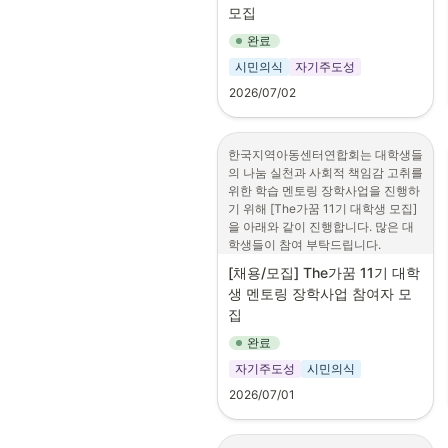
전·오후 각 20명 이상)

모집
멘토링을 지원하는 한국장학재단의 
3) 모집기간: ~ 2026. 8. 14.(금)까지

교육지원사업

3) 신청방법: 참여자 명단 취합하여 
완료
이메일 접수 (이메일: 
시민의식
자기주도성
2. 내용

lovejcsw@hanmail.net)

 1) 신청대상 : AI/SW 및 컴퓨터 관련 
※ 이름, 연락처, 생년월일, 봉사활동 
2026/07/02
전공 학생 등 초.중.고등학생 대상으
시간, 총 참여인원 등 기재하여 제출

로 AI 관련 멘토링 수행에 필요한 디
지털 활용 역량을 보유한 학생 중 기
6. 문의사항

한국지역아동센터연합회는 대학생들
본 선발 요건을 충족한 학생

- 담당자: 종로구사회복지협의회 김
의 나눔 실천과 사회적 책임감 고취를 
 2) 활동기간 : 2026년 하반기~2027
준수 사회복지사 (02.734-0661)

위한 학습 멘토링 장학사업을 진행하
년 2월 (매칭 학교별 상이)

기 위해 [The가꿈 11기 대학생 모집]
 3) 활동장소 : 붙임 1의 학교 중 멘토-
보다 자세한 사항은 아래 포스터 및 
을 아래와 같이 진행합니다. 많은 대
멘티 간 매칭이 가능한 학교

첨부된 파일을 참고해주시기 바랍니
학생들이 참여 부탁드립니다.

 4) 장학금 지원 : 시간당 18,000원 X 
다.
인정 멘토링 활동 시간

[채용/모집] 
The가꿈 11기 대학
<사업개요>

생 멘토링 장학사업 참여자 모
가. 사 업 명 : The가꿈 11기 대학생 
3. 신청

집
멘토링 장학사업

 1) 신청기간 : 2026.7.2.(목) ~ 7.12.
나. 사업내용 : 공고문 참조

(일)

완료
다. 신청방법 : 구글접수(설문지 작성) 
 2) 신청방법 : 한국장학재단 홈페이
자기주도성
시민의식
및 서류 E-mail 
지/모바일 신청(붙임 2의 매뉴얼 참
(hjy4u.sns@gmail.com) 접수

고)

2026/07/01
※ 반드시 두 가지 항목 모두 접수해야 
 3) 활동계획서 작성 (붙임 3) 후 첨부
함

하여 신청

※ 구글 설문지 링크 및 서류 양식은 